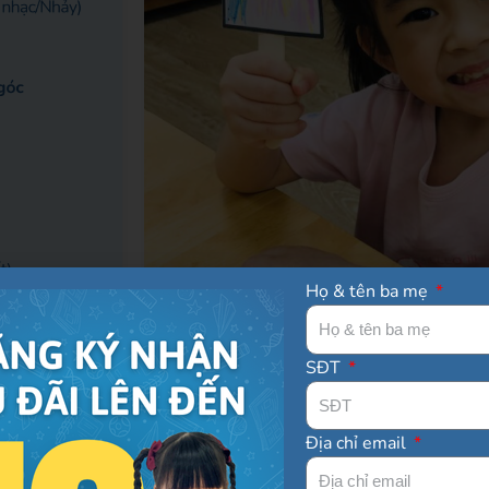
Họ & tên ba mẹ
SĐT
Địa chỉ email