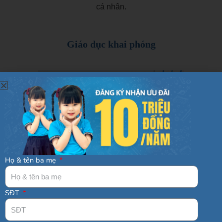
cá nhân.
Giáo dục khai phóng
Họ & tên ba mẹ
SĐT
Đa dạng môn học và môi trường học
nhằm phát triển toàn diện tư duy, kiến