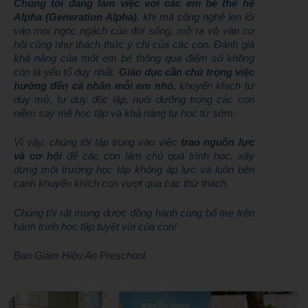
Chúng tôi đang làm việc với các em bé thế hệ
Alpha (Generation Alpha)
, khi mà công nghệ len lỏi
vào mọi ngóc ngách của đời sống, mở ra vô vàn cơ
hội cũng như thách thức ý chí của các con. Đánh giá
khả năng của một em bé thông qua điểm số không
còn là yếu tố duy nhất.
G
iáo dục cần chú trọng việc
hướng đến cá nhân mỗi em nhỏ,
khuyến khích tư
duy mở, tư duy độc lập, nuôi dưỡng trong các con
niềm say mê học tập và khả năng tự học từ sớm
.
Vì vậy, chúng tôi tập trung vào việc
trao nguồn lực
và cơ hội
để các con làm chủ quá trình học, xây
dựng môi trường học tập không áp lực và luôn bên
cạnh khuyến khích con vượt qua các thử thách.
Chúng tôi rất mong được đồng hành cùng bố mẹ trên
hành trình học tập tuyệt vời của con!
Ban Giám Hiệu An Preschool