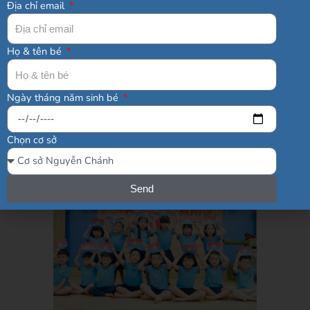
Địa chỉ email
thức và kỹ năng của trẻ; khuyến khích trẻ
tư duy chủ động, độc lập, tự tin đặt câu
Họ & tên bé
hỏi, rèn luyện kỹ năng phản biện và tư
duy sáng tạo.
Ngày tháng năm sinh bé
Đề cao giá trị tập thể
Chọn cơ sở
Send