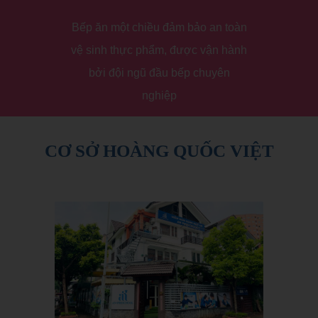
Bếp ăn một chiều đảm bảo an toàn
vệ sinh thực phẩm, được vận hành
bởi đội ngũ đầu bếp chuyên
nghiệp
CƠ SỞ HOÀNG QUỐC VIỆT