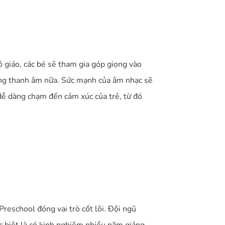
ô giáo, các bé sẽ tham gia góp giọng vào
hững thanh âm nữa. Sức mạnh của âm nhạc sẽ
ể dễ dàng chạm đến cảm xúc của trẻ, từ đó
Preschool đóng vai trò cốt lõi. Đội ngũ
 biệt là có kinh nghiệm nhiều năm giảng