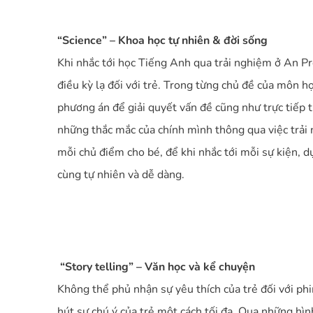
“Science” – Khoa học tự nhiên & đời sống
Khi nhắc tới học Tiếng Anh qua trải nghiệm ở An Pr
điều kỳ lạ đối với trẻ. Trong từng chủ đề của môn h
phương án để giải quyết vấn đề cũng như trực tiếp t
những thắc mắc của chính mình thông qua việc trải 
mỗi chủ điểm cho bé, để khi nhắc tới mỗi sự kiện, d
cùng tự nhiên và dễ dàng.
“Story telling” – Văn học và kể chuyện
Không thể phủ nhận sự yêu thích của trẻ đối với ph
hút sự chú ý của trẻ một cách tối đa. Qua những hìn