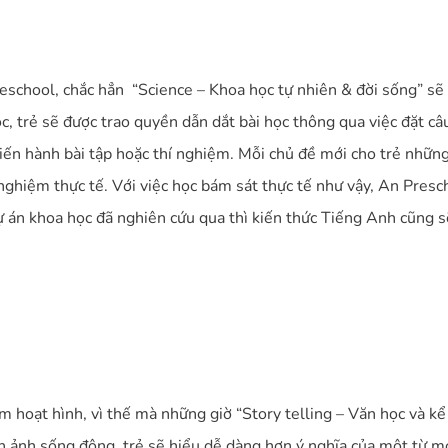
eschool, chắc hẳn “Science – Khoa học tự nhiên & đời sống” sẽ
ọc, trẻ sẽ được trao quyền dẫn dắt bài học thông qua việc đặt c
iến hành bài tập hoặc thí nghiệm. Mỗi chủ đề mới cho trẻ những k
nghiệm thực tế. Với việc học bám sát thực tế như vậy, An Pres
ự án khoa học đã nghiên cứu qua thì kiến thức Tiếng Anh cũng sẽ
im hoạt hình, vì thế mà những giờ “Story telling – Văn học và k
h ảnh sống động, trẻ sẽ hiểu dễ dàng hơn ý nghĩa của một từ mới