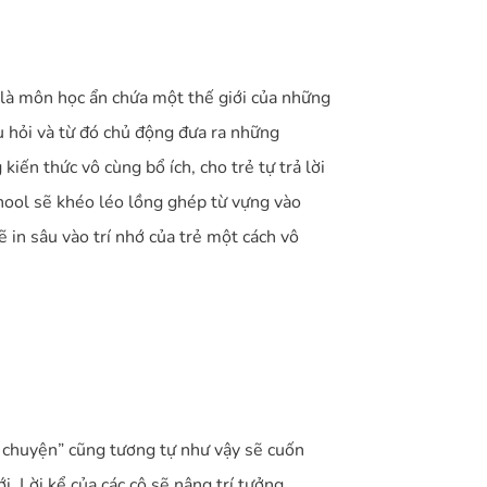
 là môn học ẩn chứa một thế giới của những
âu hỏi và từ đó chủ động đưa ra những
iến thức vô cùng bổ ích, cho trẻ tự trả lời
chool sẽ khéo léo lồng ghép từ vựng vào
 in sâu vào trí nhớ của trẻ một cách vô
ể chuyện” cũng tương tự như vậy sẽ cuốn
. Lời kể của các cô sẽ nâng trí tưởng