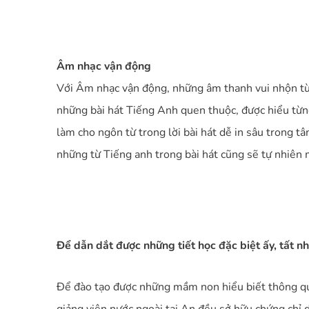
Âm nhạc vận động
Với Âm nhạc vận động, những âm thanh vui nhộn từ c
những bài hát Tiếng Anh quen thuộc, được hiểu từng
làm cho ngôn từ trong lời bài hát dễ in sâu trong tâ
những từ Tiếng anh trong bài hát cũng sẽ tự nhiên m
Để dẫn dắt được những tiết học đặc biệt ấy, tất n
Để đào tạo được những mầm non hiểu biết thông qua v
giảng viên nước ngoài tại An đều sở hữu chứng chỉ