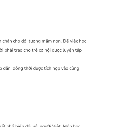
àm chán cho đối tượng mầm non. Để việc học
ời phải trao cho trẻ cơ hội được luyện tập
 dẫn, đồng thời được tích hợp vào cùng
rất phổ biến đối với người Việt. Môn học