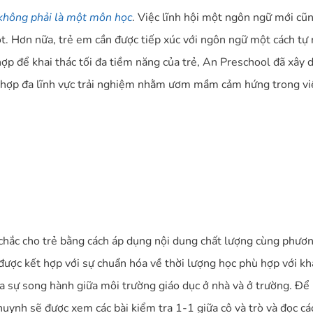
 không phải là một môn học
. Việc lĩnh hội một ngôn ngữ mới cũ
. Hơn nữa, trẻ em cần được tiếp xúc với ngôn ngữ một cách tự 
ợp để khai thác tối đa tiềm năng của trẻ, An Preschool đã xây 
ch hợp đa lĩnh vực trải nghiệm nhằm ươm mầm cảm hứng trong vi
ắc cho trẻ bằng cách áp dụng nội dung chất lượng cùng phương
ược kết hợp với sự chuẩn hóa về thời lượng học phù hợp với khả
của sự song hành giữa môi trường giáo dục ở nhà và ở trường. Để
huynh sẽ được xem các bài kiểm tra 1-1 giữa cô và trò và đọc cá