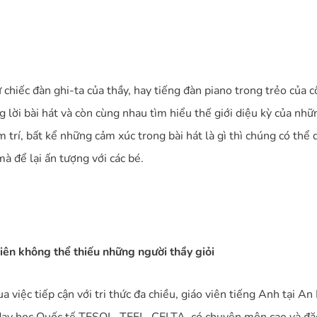
hiếc đàn ghi-ta của thầy, hay tiếng đàn piano trong trẻo của c
 lời bài hát và còn cùng nhau tìm hiểu thế giới diệu kỳ của n
m trí, bất kể những cảm xúc trong bài hát là gì thì chúng có th
à để lại ấn tượng với các bé.
hiên không thể thiếu những người thầy giỏi
iệc tiếp cận với tri thức đa chiều, giáo viên tiếng Anh tại An 
 dạy học Quốc tế TESOL, TEFL, CELTA, có chuyên môn cao và đặc