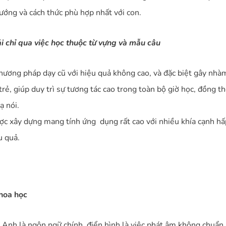
ướng và cách thức phù hợp nhất với con.
 chỉ qua việc học thuộc từ vựng và mẫu câu
phương pháp dạy cũ với hiệu quả không cao, và đặc biệt gây nh
trẻ, giúp duy trì sự tương tác cao trong toàn bộ giờ học, đồng th
ạ nói.
c xây dựng mang tính ứng dụng rất cao với nhiều khía cạnh hấp
u quả.
hoa học
g Anh là ngôn ngữ chính, điển hình là việc phát âm không chuẩn 