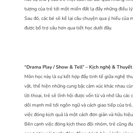
tượng của trẻ tới một miền đất lạ đầy những điều lý
Sau đó, các bé sẽ kể lại câu chuyện qua ý hiểu của 
được bổ trợ sâu hơn qua tiết học dưới đây.
“Drama Play / Show & Tell” – Kịch nghệ & Thuyết 
Môn học này là sự kết hợp đầy tinh tế giữa nghệ thu
vật, thể hiện những cung bậc cảm xúc khác nhau cù
lời thoại, trẻ sẽ lĩnh hội được vốn từ và nhớ lâu các
dồi mạnh mẽ tới ngôn ngữ và cách giao tiếp của trẻ
việc đóng kịch quả là một cách đơn giản và hữu hiệu 
Bên cạnh việc đóng kịch theo đội nhóm, trẻ cũng đượ