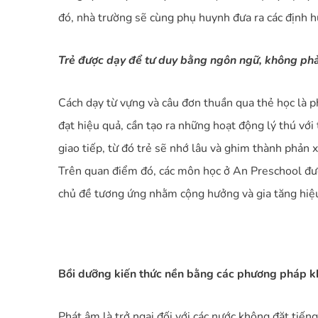
đó, nhà trường sẽ cùng phụ huynh đưa ra các định h
Trẻ được dạy để tư duy bằng ngôn ngữ, không phải
Cách dạy từ vựng và câu đơn thuần qua thẻ học là 
đạt hiệu quả, cần tạo ra những hoạt động lý thú với 
giao tiếp, từ đó trẻ sẽ nhớ lâu và ghim thành phản x
Trên quan điểm đó, các môn học ở An Preschool đượ
chủ đề tương ứng nhằm cộng hưởng và gia tăng hiệ
Bồi dưỡng kiến thức nền bằng các phương pháp k
Phát âm là trở ngại đối với các nước không đặt tiến