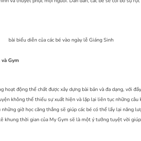
mình và thuyết phục mọi người. Dần dần, các bé sẽ cởi bỏ sự rụt 
bài biểu diễn của các bé vào ngày lễ Giáng Sinh
c và Gym
ng hoạt động thể chất được xây dựng bài bản và đa dạng, với 
uyện không thể thiếu sự xuất hiện và lặp lại liên tục những câu
 những giờ học căng thẳng sẽ giúp các bé có thể lấy lại năng l
kẽ khung thời gian của My Gym sẽ là một ý tưởng tuyệt vời giúp