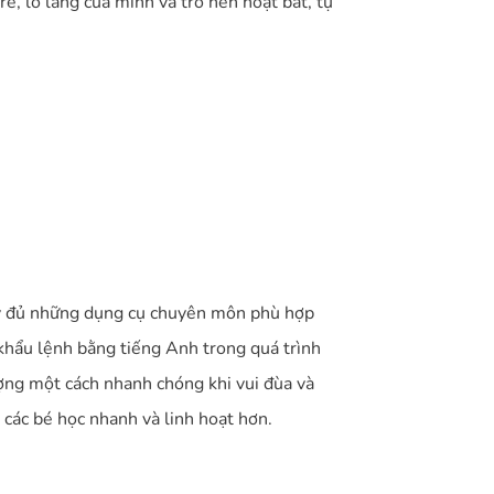
rè, lo lắng của mình và trở nên hoạt bát, tự
đầy đủ những dụng cụ chuyên môn phù hợp
 khẩu lệnh bằng tiếng Anh trong quá trình
ượng một cách nhanh chóng khi vui đùa và
 các bé học nhanh và linh hoạt hơn.