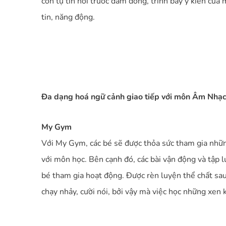
con tự tin nói trước đám đông, trình bày ý kiến của 
tin, năng động.
Đa dạng hoá ngữ cảnh giao tiếp với môn Âm Nhạ
My Gym
Với My Gym, các bé sẽ được thỏa sức tham gia nhữ
với môn học. Bên cạnh đó, các bài vận động và tập l
bé tham gia hoạt động. Được rèn luyện thể chất sau
chạy nhảy, cười nói, bởi vậy mà việc học những xen 