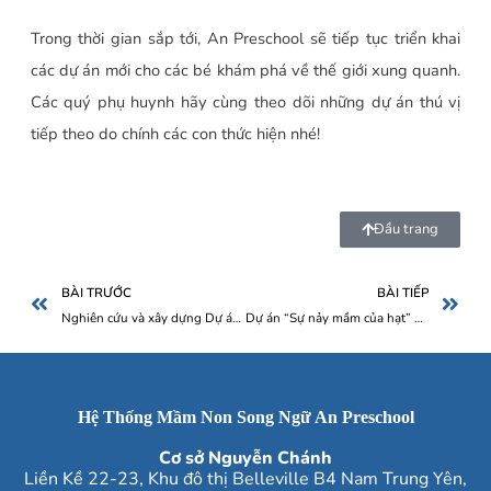
Trong thời gian sắp tới, An Preschool sẽ tiếp tục triển khai
các dự án mới cho các bé khám phá về thế giới xung quanh.
Các quý phụ huynh hãy cùng theo dõi những dự án thú vị
tiếp theo do chính các con thức hiện nhé!
Đầu trang
BÀI TRƯỚC
BÀI TIẾP
Nghiên cứu và xây dựng Dự án “Chiếc lá” cùng lớp Perfect Puppy – Mầm non Song ngữ An
Dự án “Sự nảy mầm của hạt” – Giải mã bí mật, khai phóng tư duy
Hệ Thống Mầm Non Song Ngữ An Preschool
Cơ sở Nguyễn Chánh
Liền Kề 22-23, Khu đô thị Belleville B4 Nam Trung Yên,