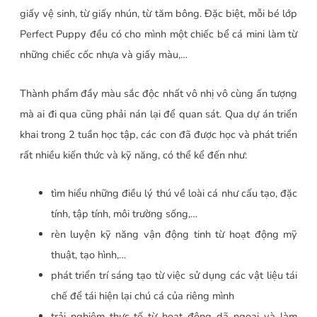
giấy vệ sinh, từ giấy nhún, từ tăm bông. Đặc biệt, mỗi bé lớp
Perfect Puppy đều có cho mình một chiếc bể cá mini làm từ
những chiếc cốc nhựa và giấy màu,…
Thành phẩm đầy màu sắc độc nhất vô nhị vô cùng ấn tượng
mà ai đi qua cũng phải nán lại để quan sát. Qua dự án triển
khai trong 2 tuần học tập, các con đã được học và phát triển
rất nhiều kiến thức và kỹ năng, có thể kể đến như:
tìm hiểu những điều lý thú về loài cá như cấu tạo, đặc
tính, tập tính, môi trường sống,…
rèn luyện kỹ năng vận động tinh từ hoạt động mỹ
thuật, tạo hình,…
phát triển trí sáng tạo từ việc sử dụng các vật liệu tái
chế để tái hiện lại chú cá của riêng mình
trải nghiệm thực tế từ hoạt động dã ngoại và làm