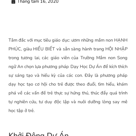
Tháng tám 16, 2020
Tâm đắc với mục tiêu giáo dục: ươm những mầm non HẠNH
PHÚC, giàu HIỂU BIẾT và sẵn sàng hành trang HỘI NHẬP
trong tương lai, các giáo viên của Trường Mầm non Song
ngữ An chọn lựa phương pháp Dạy Học Dự Án để kích thích
sự sáng tạo và hiếu kỳ của các con. Đây là phương pháp
dạy học tạo cơ hội cho trẻ được theo đuổi, tìm hiểu, khám
phá về các vấn đề trẻ thực sự hứng thú, thúc đẩy quá trình
tự nghiên cứu, tư duy độc lập và nuôi dưỡng lòng say mê
học tập ở trẻ.
Khởi Động Dự Án